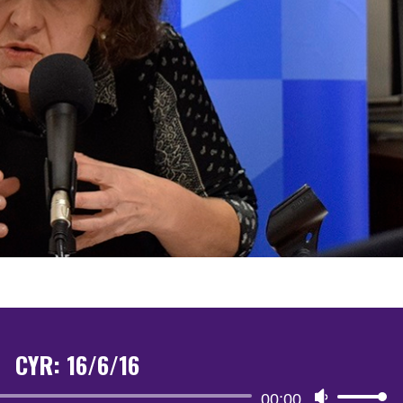
CYR: 16/6/16
Reproductor
00:00
Utiliza