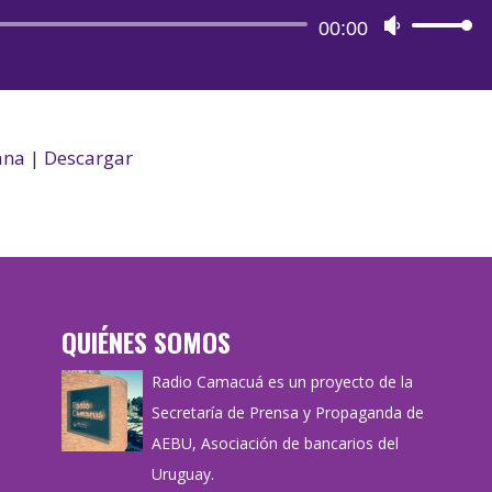
Reproductor
00:00
Utiliza
de
las
audio
teclas
de
flecha
ana
|
Descargar
arriba/aba
para
aumentar
o
disminuir
QUIÉNES SOMOS
el
volumen.
Radio Camacuá es un proyecto de la
Secretaría de Prensa y Propaganda de
AEBU, Asociación de bancarios del
Uruguay.