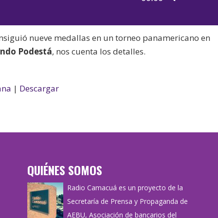
de
las
audio
teclas
onsiguió nueve medallas en un torneo panamericano en
de
ando Podestá
, nos cuenta los detalles.
flecha
arriba/aba
para
ana
|
Descargar
aumentar
o
disminuir
el
volumen.
QUIÉNES SOMOS
Radio Camacuá es un proyecto de la
Secretaría de Prensa y Propaganda de
AEBU, Asociación de bancarios del