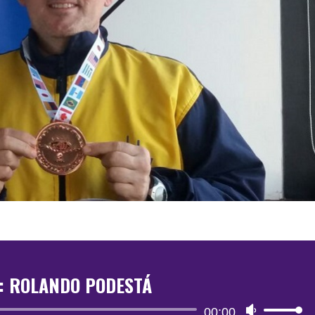
: ROLANDO PODESTÁ
Reproductor
00:00
Utiliza