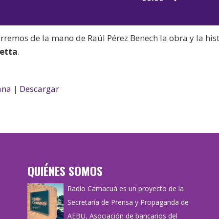
de
las
audio
teclas
orremos de la mano de Raúl Pérez Benech la obra y la his
de
netta
.
flecha
arriba/aba
para
ana
|
Descargar
aumentar
o
disminuir
el
volumen.
QUIÉNES SOMOS
Radio Camacuá es un proyecto de la
Secretaría de Prensa y Propaganda de
AEBU, Asociación de bancarios del