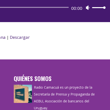
Reproductor
00:00
Utiliza
de
las
audio
teclas
de
flecha
ana
|
Descargar
arriba/aba
para
aumentar
o
disminuir
QUIÉNES SOMOS
el
volumen.
Radio Camacuá es un proyecto de la
Secretaría de Prensa y Propaganda de
AEBU, Asociación de bancarios del
Uruguay.