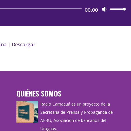
Reproductor
00:00
Utiliza
de
las
audio
teclas
de
flecha
ana
|
Descargar
arriba/aba
para
aumentar
o
disminuir
QUIÉNES SOMOS
el
volumen.
Radio Camacuá es un proyecto de la
Secretaría de Prensa y Propaganda de
AEBU, Asociación de bancarios del
Uruguay.