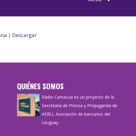
de
las
audio
teclas
de
flecha
ana
|
Descargar
arriba/aba
para
aumentar
o
disminuir
QUIÉNES SOMOS
el
volumen.
Radio Camacuá es un proyecto de la
Secretaría de Prensa y Propaganda de
AEBU, Asociación de bancarios del
Uruguay.