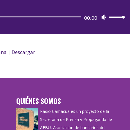
Reproductor
00:00
Utiliza
de
las
audio
teclas
de
flecha
ana
|
Descargar
arriba/aba
para
aumentar
o
disminuir
QUIÉNES SOMOS
el
volumen.
Radio Camacuá es un proyecto de la
Secretaría de Prensa y Propaganda de
AEBU, Asociación de bancarios del