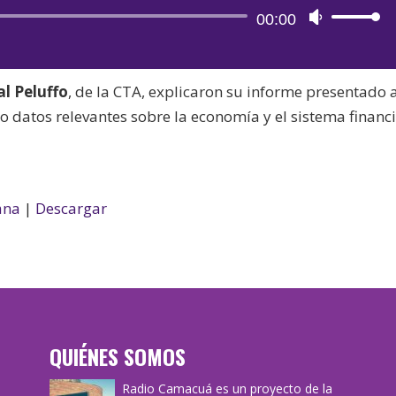
Reproductor
00:00
Utiliza
de
las
audio
teclas
al Peluffo
, de la CTA, explicaron su informe presentado 
de
to datos relevantes sobre la economía y el sistema financ
flecha
arriba/aba
para
aumentar
ana
|
Descargar
o
disminuir
el
volumen.
QUIÉNES SOMOS
Radio Camacuá es un proyecto de la