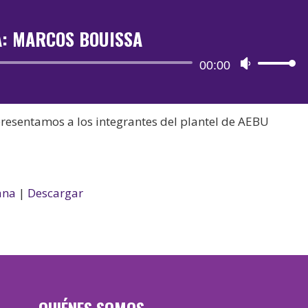
A: MARCOS BOUISSA
Reproductor
00:00
Utiliza
de
las
audio
teclas
resentamos a los integrantes del plantel de AEBU
de
flecha
arriba/aba
para
ana
|
Descargar
aumentar
o
disminuir
el
volumen.