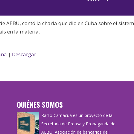
de
las
audio
teclas
de AEBU, contó la charla que dio en Cuba sobre el siste
de
aís en la materia.
flecha
arriba/aba
para
ana
|
Descargar
aumentar
o
disminuir
el
volumen.
QUIÉNES SOMOS
Radio Camacuá es un proyecto de la
Secretaría de Prensa y Propaganda de
AEBU, Asociación de bancarios del