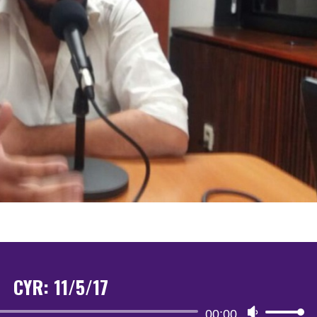
CYR: 11/5/17
Reproductor
00:00
Utiliza