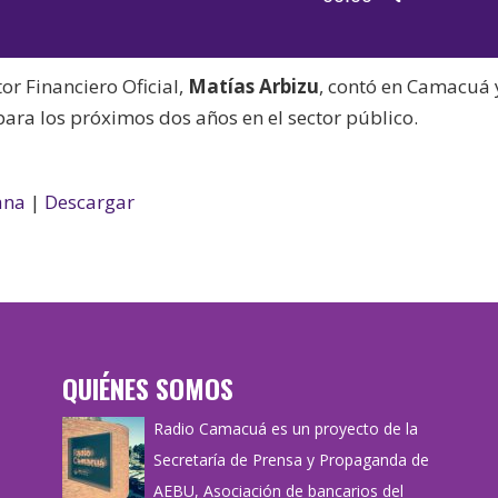
de
las
audio
teclas
or Financiero Oficial,
Matías Arbizu
, contó en Camacuá 
de
ara los próximos dos años en el sector público.
flecha
arriba/aba
para
ana
|
Descargar
aumentar
o
disminuir
el
volumen.
QUIÉNES SOMOS
Radio Camacuá es un proyecto de la
Secretaría de Prensa y Propaganda de
AEBU, Asociación de bancarios del