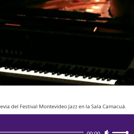
revia del Festival Montevideo Jazz en la Sala Camacuá.
Reproductor
00:00
Utiliza