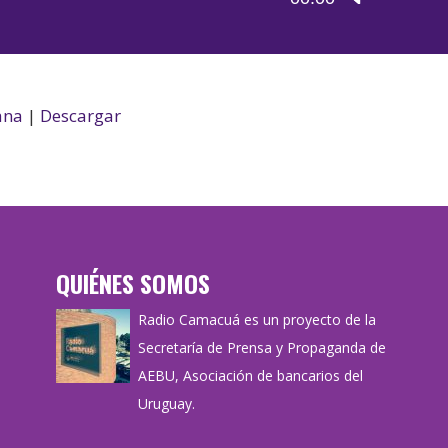
de
las
audio
teclas
de
flecha
ana
|
Descargar
arriba/aba
para
aumentar
o
disminuir
QUIÉNES SOMOS
el
volumen.
Radio Camacuá es un proyecto de la
Secretaría de Prensa y Propaganda de
AEBU, Asociación de bancarios del
Uruguay.