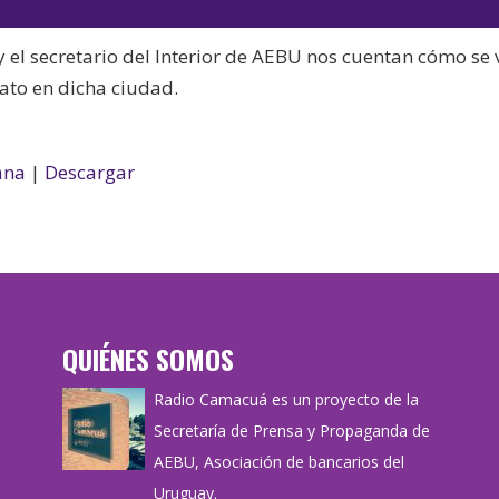
audio
teclas
 el secretario del Interior de AEBU nos cuentan cómo se 
de
cato en dicha ciudad.
flecha
arriba/aba
para
ana
|
Descargar
aumentar
o
disminuir
el
volumen.
QUIÉNES SOMOS
Radio Camacuá es un proyecto de la
Secretaría de Prensa y Propaganda de
AEBU, Asociación de bancarios del
Uruguay.