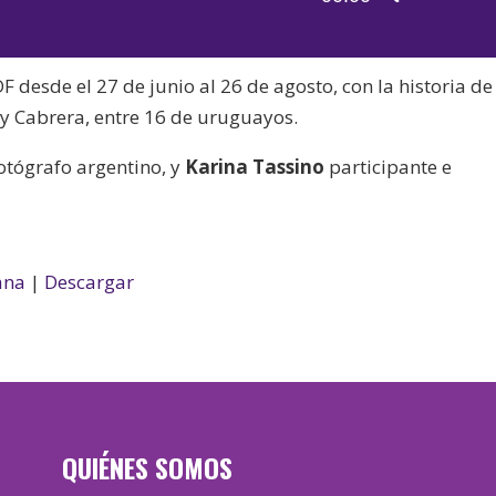
de
las
audio
teclas
F desde el 27 de junio al 26 de agosto, con la historia de
de
ry Cabrera, entre 16 de uruguayos.
flecha
arriba/aba
fotógrafo argentino, y
Karina Tassino
participante e
para
aumentar
o
disminuir
ana
|
Descargar
el
volumen.
QUIÉNES SOMOS