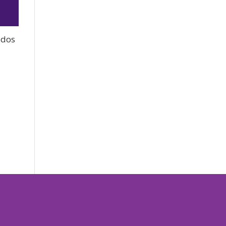
 dos
jo