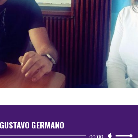
: GUSTAVO GERMANO
Reproductor
00:00
Utiliza