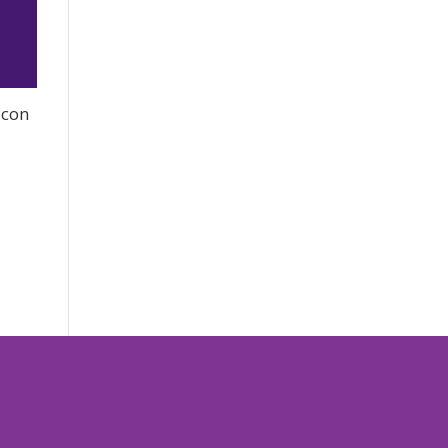
 con
jo