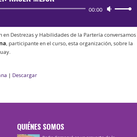
Reproductor
00:00
Utiliza
de
las
audio
teclas
n en Destrezas y Habilidades de la Partería conversamos
de
gna
, participante en el curso, esta organización, sobre la
flecha
guay.
arriba/aba
para
aumentar
ana
|
Descargar
o
disminuir
el
volumen.
QUIÉNES SOMOS