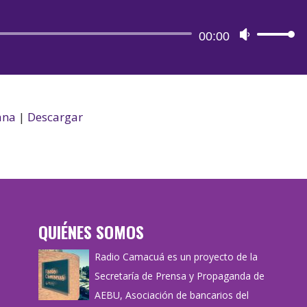
Reproductor
00:00
Utiliza
de
las
audio
teclas
de
flecha
ana
|
Descargar
arriba/aba
para
aumentar
o
disminuir
QUIÉNES SOMOS
el
volumen.
Radio Camacuá es un proyecto de la
Secretaría de Prensa y Propaganda de
AEBU, Asociación de bancarios del