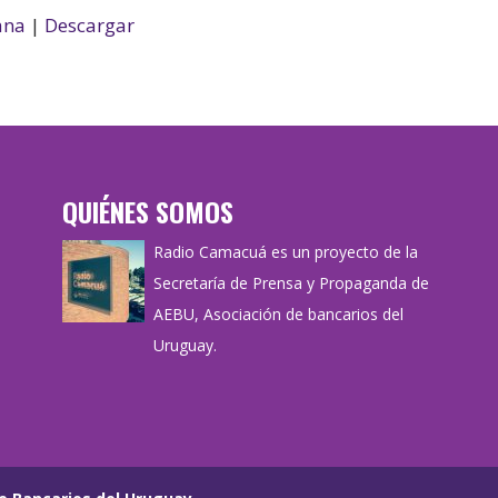
flecha
ana
|
Descargar
arriba/aba
para
aumentar
o
disminuir
QUIÉNES SOMOS
el
volumen.
Radio Camacuá es un proyecto de la
Secretaría de Prensa y Propaganda de
AEBU, Asociación de bancarios del
Uruguay.