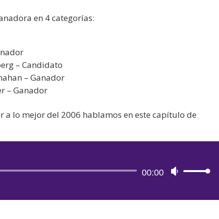
anadora en 4 categorías:
anador
berg – Candidato
nahan – Ganador
r – Ganador
ar a lo mejor del 2006 hablamos en este capítulo de
Reproductor
00:00
Utiliza
de
las
audio
teclas
de