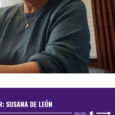
R: SUSANA DE LEÓN
Reproductor
00:00
Utiliza