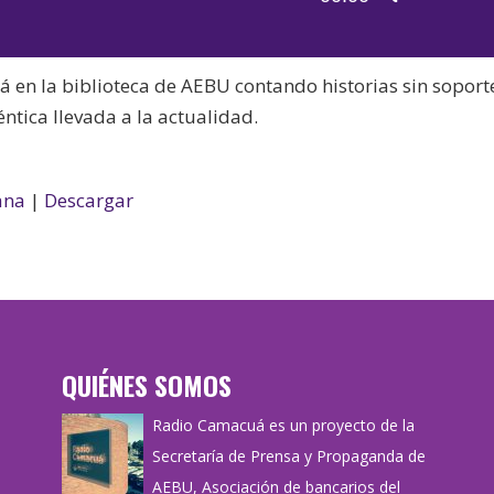
de
las
audio
teclas
á en la biblioteca de AEBU contando historias sin soport
de
ntica llevada a la actualidad.
flecha
arriba/aba
para
ana
|
Descargar
aumentar
o
disminuir
el
volumen.
QUIÉNES SOMOS
Radio Camacuá es un proyecto de la
Secretaría de Prensa y Propaganda de
AEBU, Asociación de bancarios del