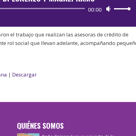
Reproductor
00:00
Utiliza
de
las
audio
teclas
on el trabajo que realizan las asesoras de crédito de
de
nte rol social que llevan adelante, acompañando pequeñ
flecha
arriba/aba
para
aumentar
ana
|
Descargar
o
disminuir
el
volumen.
QUIÉNES SOMOS