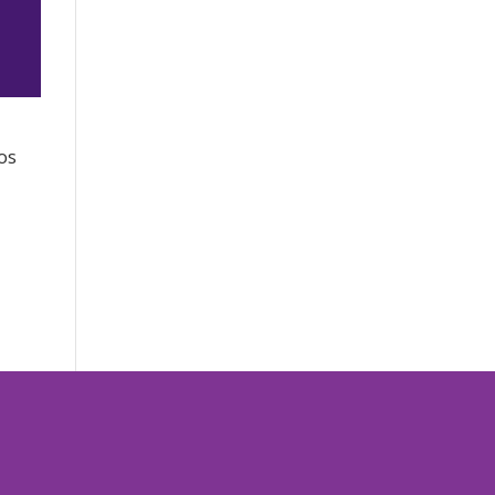
os
jo