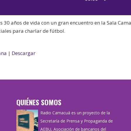
de
las
audio
teclas
us 30 años de vida con un gran encuentro en la Sala Cam
de
ciales para charlar de fútbol.
flecha
arriba/aba
para
ana
|
Descargar
aumentar
o
disminuir
el
volumen.
QUIÉNES SOMOS
Radio Camacuá es un proyecto de la
Secretaría de Prensa y Propaganda de
AEBU, Asociación de bancarios del