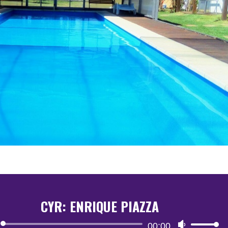
CYR: ENRIQUE PIAZZA
Reproductor
00:00
Utiliza