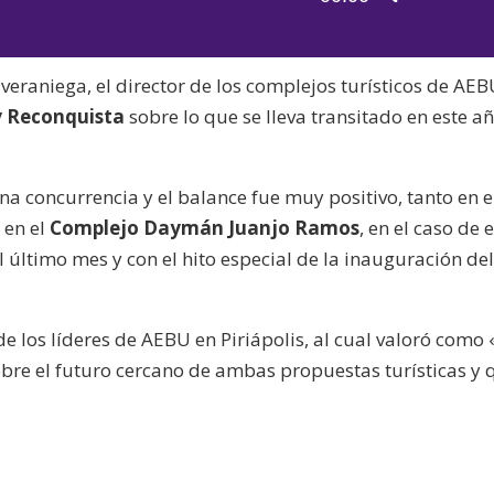
de
las
audio
teclas
eraniega, el director de los complejos turísticos de AEB
de
 Reconquista
sobre lo que se lleva transitado en este a
flecha
arriba/aba
para
a concurrencia y el balance fue muy positivo, tanto en e
aumentar
en el
Complejo Daymán Juanjo Ramos
, en el caso de 
o
 último mes y con el hito especial de la inauguración de
disminuir
el
volumen.
e los líderes de AEBU en Piriápolis, al cual valoró como 
sobre el futuro cercano de ambas propuestas turísticas y 