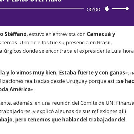
Reproductor
00:00
Utiliza
de
las
audio
teclas
o Stéffano
, estuvo en entrevista con
Camacuá y
de
 temas. Uno de ellos fue su presencia en Brasil,
flecha
talúrgicos donde se encontraba el expresidente Lula hor
arriba/aba
para
aumentar
a y lo vimos muy bien. Estaba fuerte y con ganas
«, 
o
ilizaciones realizadas desde Uruguay porque así «
se ha
disminuir
toda América
«.
el
volumen.
mente, además, en una reunión del Comité de UNI Finanz
rabajadores, y explicó algunas de sus reflexiones allí
abajo, pero tenemos que hablar del trabajador del