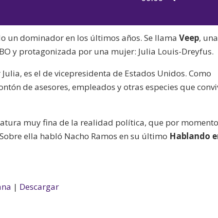
de
las
audio
teclas
do un dominador en los últimos años. Se llama
Veep
, un
de
BO y protagonizada por una mujer: Julia Louis-Dreyfus.
flecha
arriba/aba
r Julia, es el de vicepresidenta de Estados Unidos. Como
para
ntón de asesores, empleados y otras especies que conv
aumentar
o
disminuir
atura muy fina de la realidad política, que por moment
el
n. Sobre ella habló Nacho Ramos en su último
Hablando e
volumen.
ana
|
Descargar