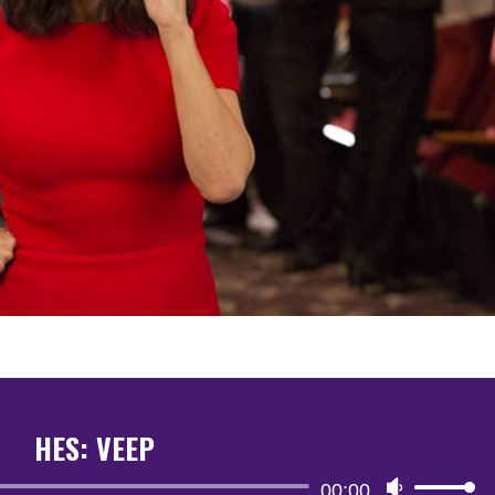
HES: VEEP
Reproductor
00:00
Utiliza