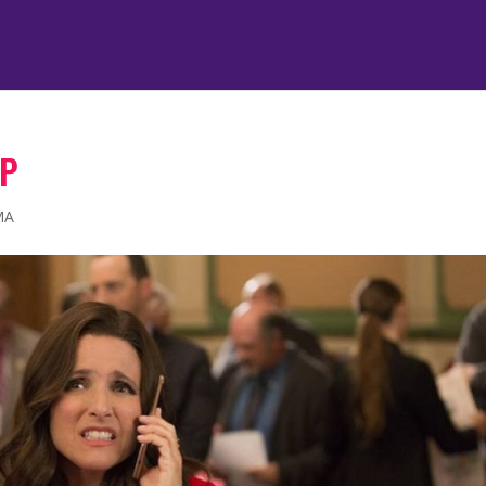
EP
MA