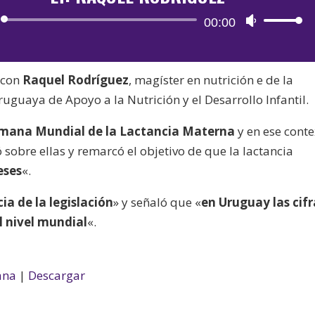
Reproductor
00:00
Utiliza
de
las
audio
teclas
 con
Raquel Rodríguez
, magíster en nutrición e de la
de
uguaya de Apoyo a la Nutrición y el Desarrollo Infantil.
flecha
arriba/aba
mana Mundial de la Lactancia Materna
y en ese cont
para
 sobre ellas y remarcó el objetivo de que la lactancia
aumentar
eses
«.
o
disminuir
ia de la legislación
» y señaló que «
en Uruguay las cifr
el
l nivel mundial
«.
volumen.
ana
|
Descargar