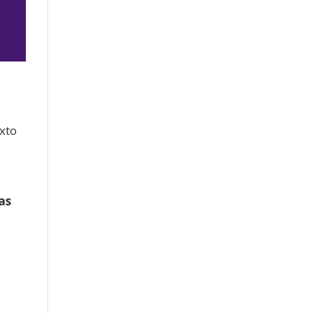
jo
exto
as