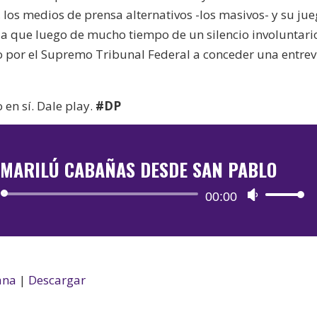
l, los medios de prensa alternativos -los masivos- y su ju
cia que luego de mucho tiempo de un silencio involuntari
 por el Supremo Tribunal Federal a conceder una entrev
en sí. Dale play.
#DP
MARILÚ CABAÑAS DESDE SAN PABLO
Reproductor
00:00
Utiliza
de
las
audio
teclas
de
flecha
ana
|
Descargar
arriba/aba
para