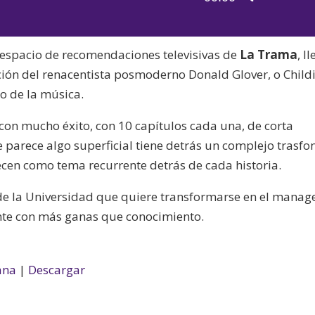
de
las
audio
teclas
l espacio de recomendaciones televisivas de
La Trama
, l
de
ción del renacentista posmoderno Donald Glover, o Child
flecha
o de la música.
arriba/aba
para
con mucho éxito, con 10 capítulos cada una, de corta
aumentar
 parece algo superficial tiene detrás un complejo trasfo
o
ecen como tema recurrente detrás de cada historia.
disminuir
el
 de la Universidad que quiere transformarse en el manag
volumen.
ente con más ganas que conocimiento.
ana
|
Descargar