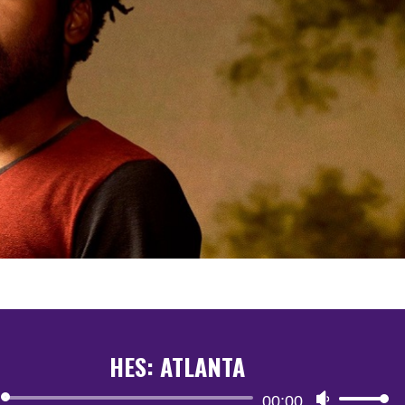
HES: ATLANTA
Reproductor
00:00
Utiliza