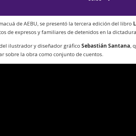
de
las
audio
teclas
macuá de AEBU, se presentó la tercera edición del libro
de
atos de expresos y familiares de detenidos en la dictadura
flecha
arriba/aba
el ilustrador y diseñador gráfico
Sebastián Santana
, 
para
ular sobre la obra como conjunto de cuentos.
aumentar
o
disminuir
el
volumen.