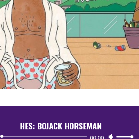
HES: BOJACK HORSEMAN
Reproductor
00:00
Utiliza