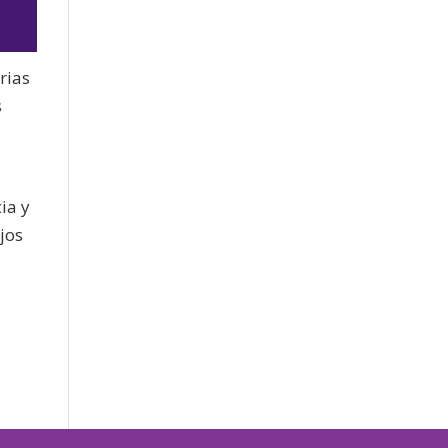
rias
s
jo
ia y
ejos