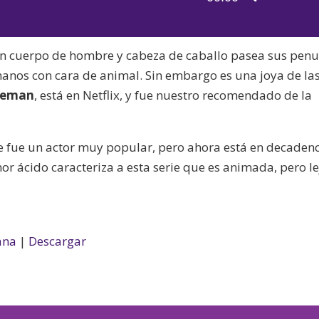
de
las
audio
teclas
con cuerpo de hombre y cabeza de caballo pasea sus penu
de
anos con cara de animal. Sin embargo es una joya de la
flecha
seman
, está en Netflix, y fue nuestro recomendado de la
arriba/aba
para
aumentar
ue fue un actor muy popular, pero ahora está en decadenc
o
mor ácido caracteriza a esta serie que es animada, pero l
disminuir
el
volumen.
ana
|
Descargar