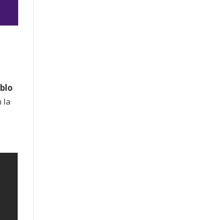
jo
blo
 la