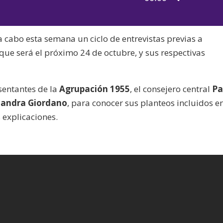
de
las
audio
teclas
 cabo esta semana un ciclo de entrevistas previas a
de
 que será el próximo 24 de octubre, y sus respectivas
flecha
arriba/aba
para
sentantes de la
Agrupación 1955
, el consejero central
Pa
aumentar
Sandra Giordano
, para conocer sus planteos incluidos en
o
 explicaciones.
disminuir
el
volumen.