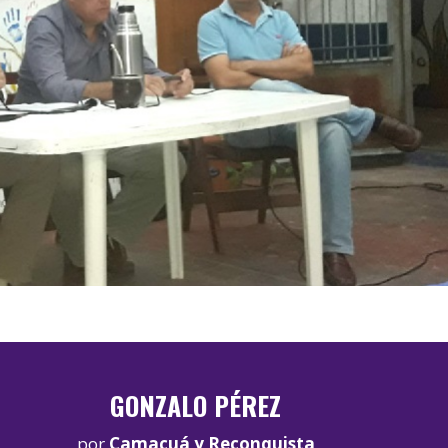
GONZALO PÉREZ
por
Camacuá y Reconquista