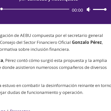
Reproductor
00:00
Utiliza
de
las
audio
teclas
de
egación de AEBU compuesta por el secretario general
flecha
 Consejo del Sector Financiero Oficial
Gonzalo Pérez
,
arriba/aba
ormativa sobre inclusión financiera.
para
aumentar
ta
, Pérez contó cómo surgió esta propuesta y la amplia
o
 de donde asistieron numerosos compañeros de diversos
disminuir
el
la estuvo en combatir la desinformación reinante en torno
volumen.
pejar dudas de funcionamiento y operación.