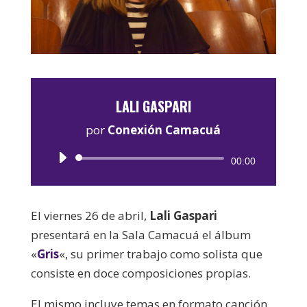
LALI GASPARI
por
Conexión Camacuá
Reproductor
00:00
de
audio
El viernes 26 de abril,
Lali Gaspari
presentará en la Sala Camacuá el álbum
«
Gris
«, su primer trabajo como solista que
consiste en doce composiciones propias.
El mismo incluye temas en formato canción