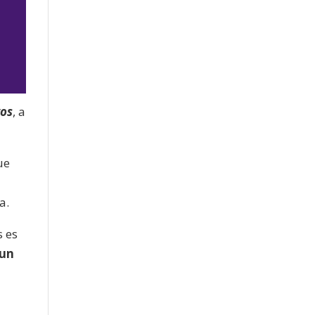
gos
, a
jo
ue
a.
s es
un