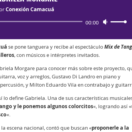
or
Conexión Camacuá
Reproductor
00:00
Utiliza
de
las
audio
teclas
cuá
se pone tanguera y recibe al espectáculo
Mix de Tan
de
lleros
, con músicos e intérpretes invitados.
flecha
arriba/aba
briela Morgare para conocer más sobre este proyecto, q
para
tarra, voz y arreglos, Gustavo Di Landro en piano y
aumentar
percusión, y Milton Eduardo Vila en contrabajo y guitarr
o
disminuir
sí lo define Gabriela. Una de sus características musicale
el
ango y le ponemos algunos colorcitos
«, logrando así «
volumen.
sco
«.
 la escena nacional, contó que buscan «
proponerle a la