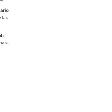
sario
 las
il
«,
 para