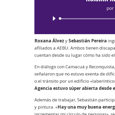
por
Roxana Álvez
y
Sebastián Pereira
ing
afiliados a AEBU. Ambos tienen discapac
cuentan desde su lugar cómo ha sido el 
En diálogo con Camacuá y Reconquista,
señalaron que no estuvo exenta de dif
o el tránsito por un edificio «laberínti
Agencia estuvo súper abierta desde 
Además de trabajar, Sebastián participa
y pintura. «
Hay una muy buena energí
incrementar mi círculo de personas», re