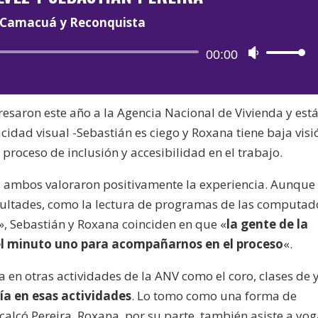
Camacuá y Reconquista
Reproductor
00:00
Utiliza
de
las
audio
teclas
resaron este año a la Agencia Nacional de Vivienda y est
de
idad visual -Sebastián es ciego y Roxana tiene baja visi
flecha
proceso de inclusión y accesibilidad en el trabajo.
arriba/aba
para
 ambos valoraron positivamente la experiencia. Aunque
aumentar
icultades, como la lectura de programas de las computad
o
co», Sebastián y Roxana coinciden en que «
la gente de la
disminuir
el minuto uno para acompañarnos en el proceso
«.
el
volumen.
 en otras actividades de la ANV como el coro, clases de
a en esas actividades
. Lo tomo como una forma de
calcó Pereira. Roxana, por su parte, también asiste a yog