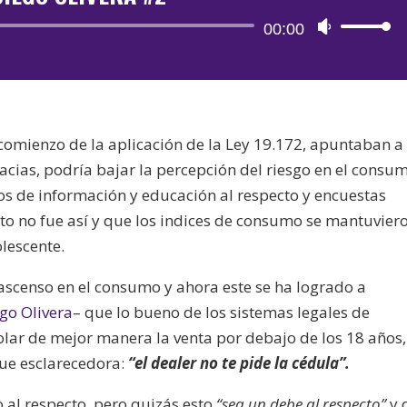
Reproductor
00:00
Utiliza
de
las
audio
teclas
de
flecha
comienzo de la aplicación de la Ley 19.172, apuntaban a
arriba/aba
macias, podría bajar la percepción del riesgo en el consu
para
s de información y educación al respecto y encuestas
aumentar
sto no fue así y que los indices de consumo se mantuvier
o
lescente.
disminuir
el
 ascenso en el consumo y ahora este se ha logrado a
volumen.
go Olivera
– que lo bueno de los sistemas legales de
olar de mejor manera la venta por debajo de los 18 años,
que esclarecedora:
“el dealer no te pide la cédula”.
 al respecto, pero quizás esto
“sea un debe al respecto”
y 