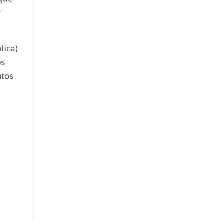
r
lica)
os
ntos