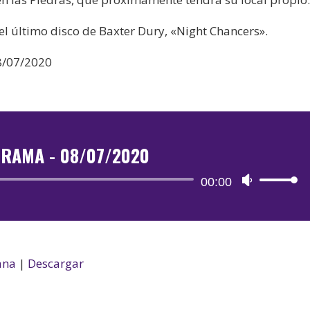
el último disco de Baxter Dury, «Night Chancers».
8/07/2020
TRAMA - 08/07/2020
Reproductor
00:00
Utiliza
de
las
audio
teclas
de
flecha
ana
|
Descargar
arriba/aba
para