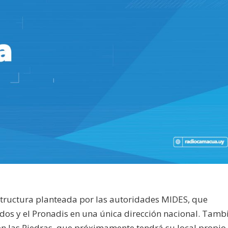
tructura planteada por las autoridades MIDES, que
dos y el Pronadis en una única dirección nacional. Tamb
n las Piedras, que próximamente tendrá su local propio