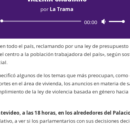
por
La Trama
Reproductor
00:00
Utiliza
de
las
audio
teclas
 en todo el país, reclamando por una ley de presupuest
de
el centro a la población trabajadora del país», según so
flecha
ial.
arriba/aba
para
pecificó algunos de los temas que más preocupan, como 
aumentar
ortes en el área de vivienda, los anuncios en materia de 
o
mplimiento de la ley de violencia basada en género hacia 
disminuir
el
volumen.
evideo, a las 18 horas, en los alrededores del Palaci
slativo, a ver si los parlamentarios con sus decisiones dec