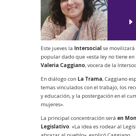
Este jueves la
Intersocial
se movilizará
popular dado que «esta ley no tiene en 
Valeria Caggiano
, vocera de la Intersoc
En diálogo con
La Trama
, Caggiano es
temas vinculados con el trabajo, los rec
y educación, y la postergación en el cu
mujeres».
La principal concentración será
en Mont
Legislativo
. «La idea es rodear al Legi
abrazar al pueblo», explicó Caggiano.