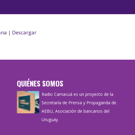
de
las
audio
teclas
de
flecha
ana
|
Descargar
arriba/aba
para
aumentar
o
disminuir
QUIÉNES SOMOS
el
volumen.
Radio Camacuá es un proyecto de la
Secretaría de Prensa y Propaganda de
AEBU, Asociación de bancarios del
Uruguay.