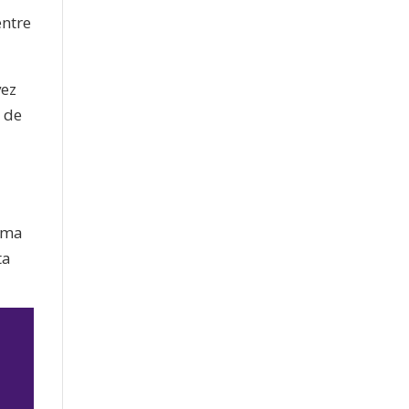
entre
vez
 de
rama
ta