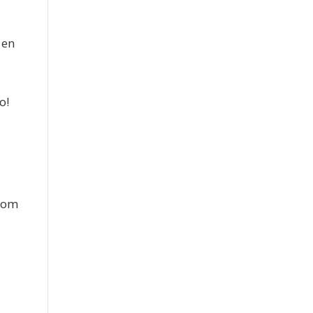
 en
o!
.com