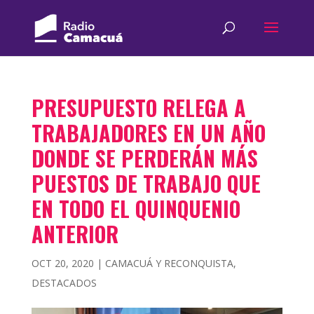
PRESUPUESTO RELEGA A
TRABAJADORES EN UN AÑO
DONDE SE PERDERÁN MÁS
PUESTOS DE TRABAJO QUE
EN TODO EL QUINQUENIO
ANTERIOR
OCT 20, 2020
|
CAMACUÁ Y RECONQUISTA
,
DESTACADOS