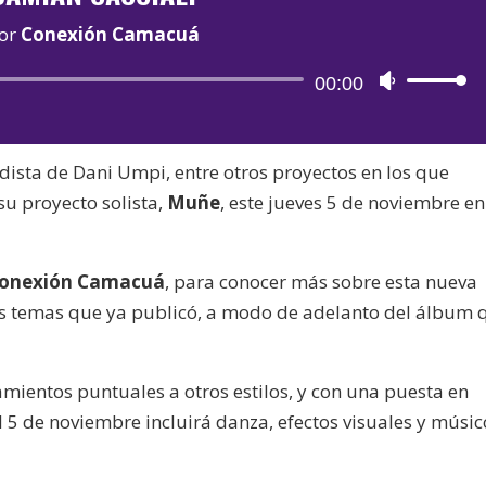
or
Conexión Camacuá
Reproductor
00:00
Utiliza
de
las
audio
teclas
dista de Dani Umpi, entre otros proyectos en los que
de
su proyecto solista,
Muñe
, este jueves 5 de noviembre en
flecha
arriba/aba
para
onexión Camacuá
, para conocer más sobre esta nueva
aumentar
os temas que ya publicó, a modo de adelanto del álbum 
o
disminuir
el
ientos puntuales a otros estilos, y con una puesta en
volumen.
 5 de noviembre incluirá danza, efectos visuales y músic