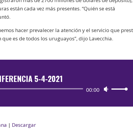
registraron más de 2700 millones de dólares de depósito),
turas están cada vez más presentes. “Quién se está
untó.
mos hacer prevalecer la atención y el servicio que prest
n que es de todos los uruguayos”, dijo Lavecchia.
FERENCIA 5-4-2021
Reproductor
00:00
Utiliza
de
las
audio
teclas
de
flecha
ana
|
Descargar
arriba/aba