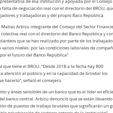
resentativa de esa institución y apoyada por el Consejo
 falta de negociación real con el directorio del BROU, qu
ajadores y trabajadoras y del propio Baco República.
 Matías Arbizu integrante del Consejo del Sector Financi
 colectiva real con el directorio del Banco República y con
planteos que se han realizado por parte de los trabajado
a varios niveles: por las condiciones laborales de compa
por el futuro del Banco República”.
al que tiene el BROU. “Desde 2018 a la fecha hay 800
a atención al público y en la capacidad de brindar los
 hacerlo”, señaló el consejero.
to y áreas sensibles de un banco que es el líder en efici
del banco central. Arbizu denunció que se están llevando
ción de puestos de trabajo brutales que significarán un 
e privatización de sectores enteros de la institución”.