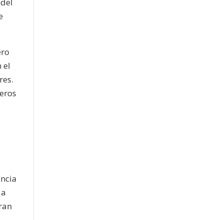
 del
e
ero
 el
res.
ñeros
encia
 a
gran