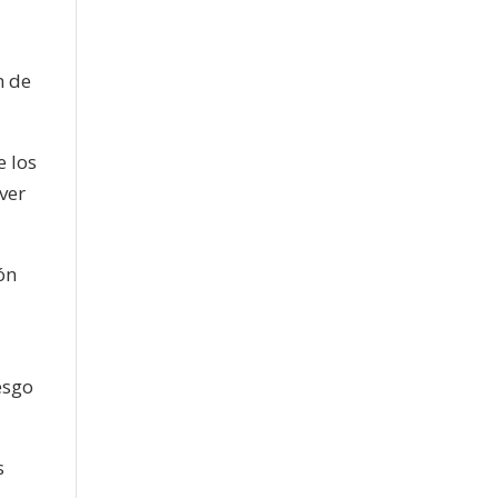
n de
e los
ver
ón
esgo
s