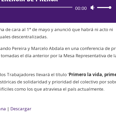
Reproductor
00:00
Utiliza
de
las
audio
teclas
a de cara al 1° de mayo y anunció que habrá ni acto ni
de
uales descentralizadas.
flecha
arriba/aba
nando Pereira y Marcelo Abdala en una conferencia de p
para
 tomadas el día anterior por la Mesa Representativa de l
aumentar
o
disminuir
os Trabajadores llevará el título ‘
Primero la vida, prim
el
istóricas de solidaridad y prioridad del colectivo por sob
volumen.
fíciles como los que atraviesa el país actualmente.
ana
|
Descargar