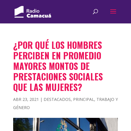
¿POR QUÉ LOS HOMBRES
PERCIBEN EN PROMEDIO
MAYORES MONTOS DE
PRESTACIONES SOCIALES
QUE LAS MUJERES?
ABR 23, 2021
|
DESTACADOS
,
PRINCIPAL
,
TRABAJO Y
GÉNERO