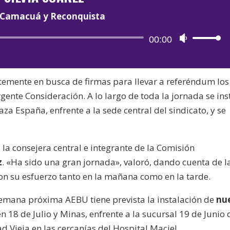
Camacuá y Reconquista
Reproductor
00:00
Utiliza
de
las
audio
teclas
temente en busca de firmas para llevar a referéndum los
de
gente Consideración. A lo largo de toda la jornada se ins
flecha
za España, enfrente a la sede central del sindicato, y se
arriba/aba
para
aumentar
a
la consejera central e integrante de la Comisión
o
z
. «Ha sido una gran jornada», valoró, dando cuenta de l
disminuir
on su esfuerzo tanto en la mañana como en la tarde.
el
volumen.
emana próxima AEBU tiene prevista la instalación de
nu
en 18 de Julio y Minas, enfrente a la sucursal 19 de Junio 
d Vieja en las cercanías del Hospital Maciel.