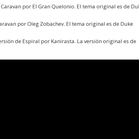
e Caravan por El Gran Quelonio. El tema original es de Du
Caravan por Oleg Zobachev. El tema original es de Duke
sión de Espiral por Kanirasta. La versión original es de