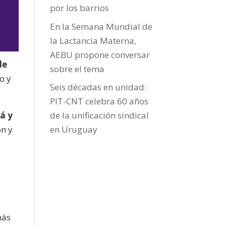
por los barrios
En la Semana Mundial de
la Lactancia Materna,
AEBU propone conversar
de
sobre el tema
o y
Seis décadas en unidad:
jo
PIT-CNT celebra 60 años
á y
de la unificación sindical
ón y
en Uruguay
más