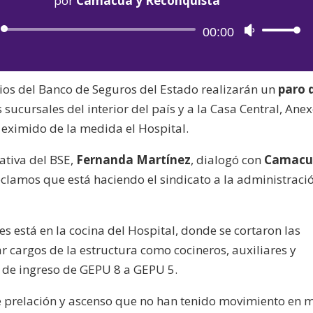
por
Camacuá y Reconquista
Reproductor
00:00
Utiliza
de
las
audio
teclas
arios del Banco de Seguros del Estado realizarán un
paro 
de
 sucursales del interior del país y a la Casa Central, Anex
flecha
ximido de la medida el Hospital.
arriba/aba
para
ativa del BSE,
Fernanda Martínez
, dialogó con
Camacu
aumentar
eclamos que está haciendo el sindicato a la administraci
o
disminuir
el
 está en la cocina del Hospital, donde se cortaron las
volumen.
ar cargos de la estructura como cocineros, auxiliares y
o de ingreso de GEPU 8 a GEPU 5.
e prelación y ascenso que no han tenido movimiento en 