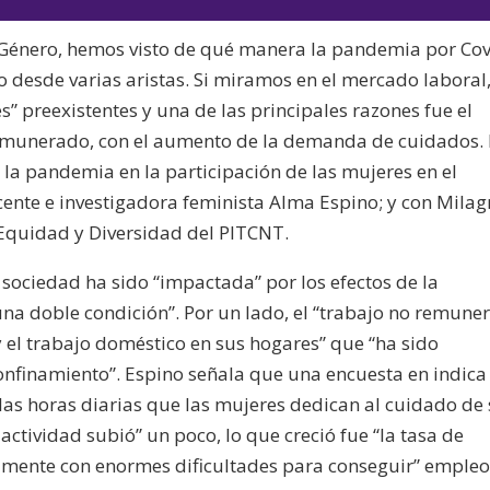
audio
teclas
 y Género, hemos visto de qué manera la pandemia por Co
de
 desde varias aristas. Si miramos en el mercado laboral,
flecha
preexistentes y una de las principales razones fue el
arriba/aba
remunerado, con el aumento de la demanda de cuidados.
para
la pandemia en la participación de las mujeres en el
aumentar
ente e investigadora feminista Alma Espino; y con Milag
o
, Equidad y Diversidad del PITCNT.
disminuir
el
 sociedad ha sido “impactada” por los efectos de la
volumen.
una doble condición”. Por un lado, el “trabajo no remune
 el trabajo doméstico en sus hogares” que “ha sido
onfinamiento”. Espino señala que una encuesta en indica
las horas diarias que las mujeres dedican al cuidado de
e actividad subió” un poco, lo que creció fue “la tasa de
amente con enormes dificultades para conseguir” empleo