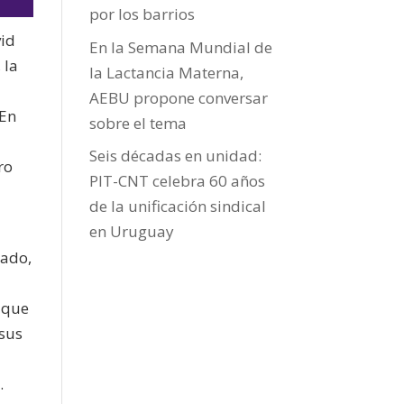
por los barrios
vid
En la Semana Mundial de
 la
la Lactancia Materna,
jo
AEBU propone conversar
 En
sobre el tema
Seis décadas en unidad:
ro
PIT-CNT celebra 60 años
de la unificación sindical
en Uruguay
rado,
 que
 sus
.