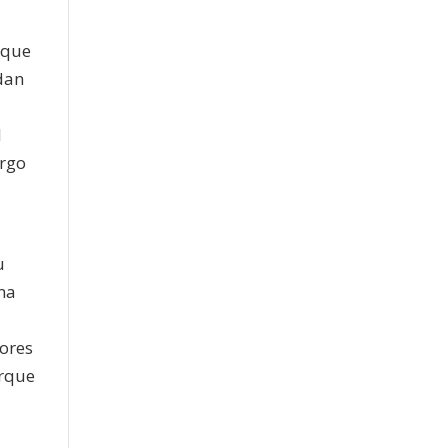
 que
 dan
l
argo
u
rma
ores
orque