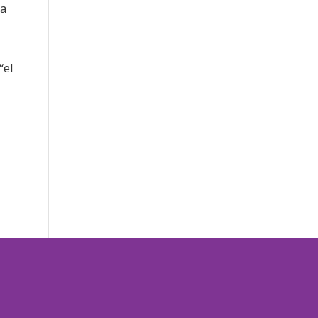
la
“el