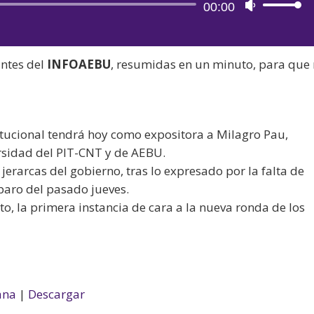
Reproductor
00:00
Utiliza
de
las
audio
teclas
antes del
INFOAEBU
, resumidas en un minuto, para que
de
flecha
arriba/aba
para
titucional tendrá hoy como expositora a Milagro Pau,
aumentar
rsidad del PIT-CNT y de AEBU.
o
 jerarcas del gobierno, tras lo expresado por la falta de
disminuir
 paro del pasado jueves.
el
to, la primera instancia de cara a la nueva ronda de los
volumen.
ana
|
Descargar