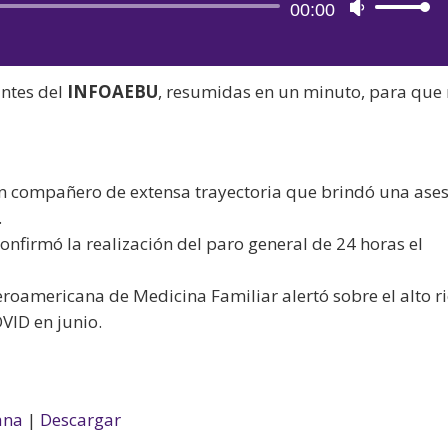
Reproductor
00:00
Utiliza
de
las
audio
teclas
antes del
INFOAEBU
, resumidas en un minuto, para que
de
flecha
arriba/aba
para
, un compañero de extensa trayectoria que brindó una ase
aumentar
.
o
nfirmó la realización del paro general de 24 horas el
disminuir
el
eroamericana de Medicina Familiar alertó sobre el alto r
volumen.
VID en junio.
ana
|
Descargar